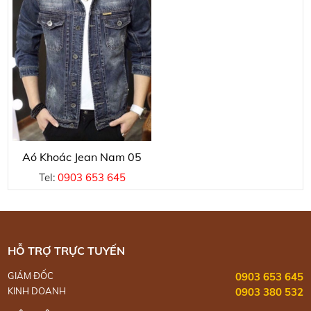
Aó Khoác Jean Nam 05
Tel:
0903 653 645
HỖ TRỢ TRỰC TUYẾN
GIÁM ĐỐC
0903 653 645
KINH DOANH
0903 380 532